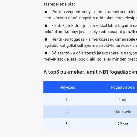
szerepel ez a piac
Pontos végeredmény – ebben az esetben talán 
sem, viszont annál nagyobb oddsokat lehet elcsíp
Félidő/játékidő – jó szorzókkal lehet fogadni e
például amikor egy jóval esélyesebb csapat játszik
Hendikep fogadás – a mérkőzések kimenetele úg
legalább két góllal kell nyernie a zöld-fehéreknek 
Gólszerző – a gólt szerző játékosokra is nagyo
melyek azok a játékosok, akiktől akár minden mecc
A top3 bukméker, amit NB1 fogadásokh
Helyezés
Fogadóiroda
1.
1bet
2.
Quickwin
3.
22bet