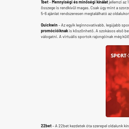
1bet
–
Mennyiségi és minőségi kínálat
jellemzi az
összege is rendkívül magas. Csak úgy mint a szorzó
5-6 ajánlat rendszeresen megtalálható az oldaluko
Quickwin
– Az egyik leginnovatívabb, legújabb sp
promócióiknak
is köszönhető. A szokásos első bef
válogatni. A virtuális sportok rajongóinak még kül
22bet
– A 22bet kezdetek óta szerepel oldalunk k