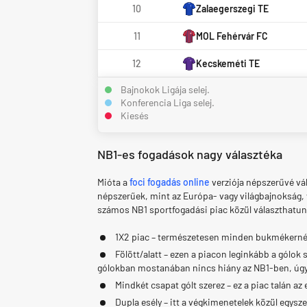
10
Zalaegerszegi TE
11
MOL Fehérvár FC
12
Kecskeméti TE
Bajnokok Ligája selej.
Konferencia Liga selej.
Kiesés
NB1-es fogadások nagy választéka
Mióta a
foci fogadás online
verziója népszerűvé vá
népszerűek, mint az Európa- vagy világbajnokság,
számos NB1 sportfogadási piac közül választhatu
1X2 piac – természetesen minden bukmékernél 
Fölött/alatt – ezen a piacon leginkább a gólok
gólokban mostanában nincs hiány az NB1-ben, úgyh
Mindkét csapat gólt szerez – ez a piac talán a
Dupla esély – itt a végkimenetelek közül egysze