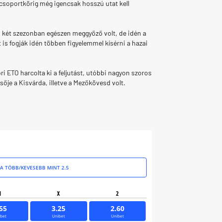
 csoportkörig még igencsak hosszú utat kell
ző két szezonban egészen meggyőző volt, de idén a
t is fogják idén többen figyelemmel kísérni a hazai
 ETO harcolta ki a feljutást, utóbbi nagyon szoros
ője a Kisvárda, illetve a Mezőkövesd volt.