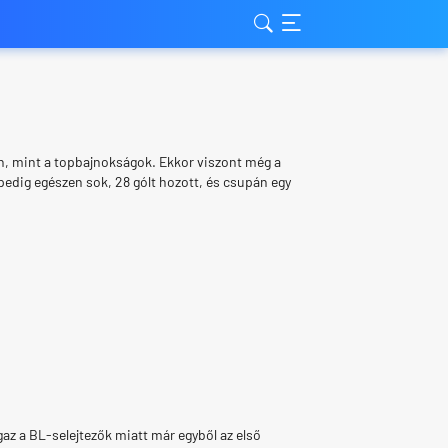
an, mint a topbajnokságok. Ekkor viszont még a
ó pedig egészen sok, 28 gólt hozott, és csupán egy
gaz a BL-selejtezők miatt már egyből az első