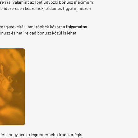
erén is, valamint az 1bet üdvözlő bónusz maximum
 rendszeresen készülnek, érdemes figyelni, hiszen
r megkedvelték, ami többek között a
folyamatos
usz és heti reload bónusz közül is lehet
enére, hogy nem a legmodernebb iroda, mégis