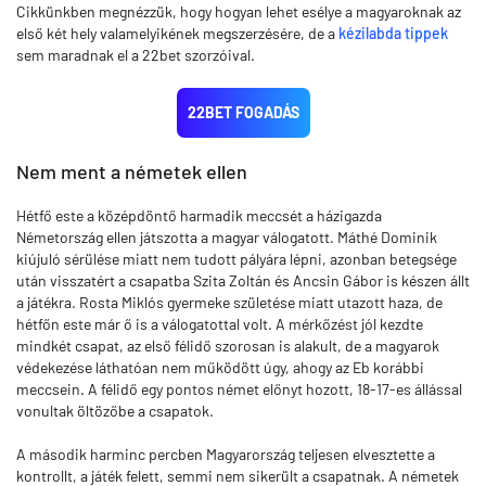
Cikkünkben megnézzük, hogy hogyan lehet esélye a magyaroknak az
első két hely valamelyikének megszerzésére, de a
kézilabda tippek
sem maradnak el a 22bet szorzóival.
22BET FOGADÁS
Nem ment a németek ellen
Hétfő este a középdöntő harmadik meccsét a házigazda
Németország ellen játszotta a magyar válogatott. Máthé Dominik
kiújuló sérülése miatt nem tudott pályára lépni, azonban betegsége
után visszatért a csapatba Szita Zoltán és Ancsin Gábor is készen állt
a játékra. Rosta Miklós gyermeke születése miatt utazott haza, de
hétfőn este már ő is a válogatottal volt. A mérkőzést jól kezdte
mindkét csapat, az első félidő szorosan is alakult, de a magyarok
védekezése láthatóan nem működött úgy, ahogy az Eb korábbi
meccsein. A félidő egy pontos német előnyt hozott, 18-17-es állással
vonultak öltözőbe a csapatok.
A második harminc percben Magyarország teljesen elvesztette a
kontrollt, a játék felett, semmi nem sikerült a csapatnak. A németek