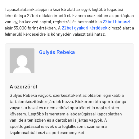
Tapasztalataink alapján a kézi Eb alatt az egyik legtöbb fogadási
lehetőség a 22bet oldalán érhető el. Ez nem csak ebben a sportágban
van így, ha kedved kaptál, regisztrálj és használd ki a
22bet bónuszt
akár 35.000 forint értékben. A
22bet gyakori kérdések
címszó alatt a
felmerülő kérdéseidre is könnyedén választ találhatsz.
Gulyás Rebeka
A szerzőről
Gulyás Rebeka vagyok, szerkesztőként az oldalon leginkább a
tartalomkészítéshez járulok hozzá. Kiskorom óta sportrajongó
vagyok, a hazai és a nemzetközi sportéletet is napi szinten
követem. Legtöbb ismeretem a labdarúgással kapcsolatban
van, de a teniszben és a dartsban is jártas vagyok. A
sportfogadással is évek óta foglalkozom, számomra
izgalmasabbá teszi a sporteseményeket.