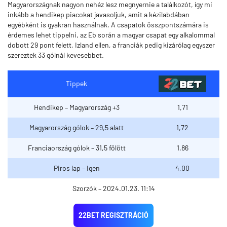
Magyarországnak nagyon nehéz lesz megnyernie a találkozót, így mi
inkább a hendikep piacokat javasoljuk, amit a kézilabdában
egyébként is gyakran használnak. A csapatok összpontszámára is
érdemes lehet tippelni, az Eb során a magyar csapat egy alkalommal
dobott 29 pont felett, Izland ellen, a franciák pedig kizárólag egyszer
szereztek 33 gólnál kevesebbet.
Tippek
Hendikep – Magyarország +3
1,71
Magyarország gólok – 29,5 alatt
1,72
Franciaország gólok – 31,5 fölött
1,86
Piros lap – Igen
4,00
Szorzók – 2024.01.23. 11:14
22BET REGISZTRÁCIÓ