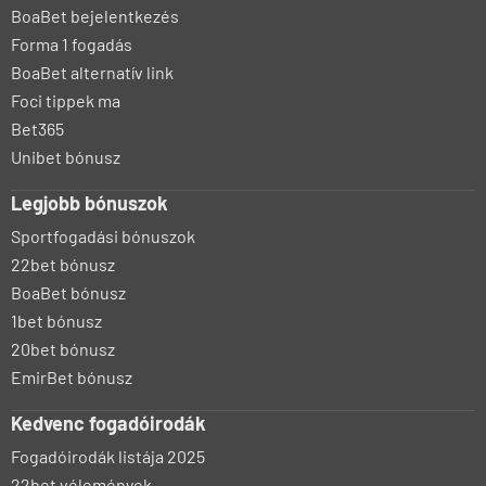
BoaBet bejelentkezés
Forma 1 fogadás
BoaBet alternatív link
Foci tippek ma
Bet365
Unibet bónusz
Legjobb bónuszok
Sportfogadási bónuszok
22bet bónusz
BoaBet bónusz
1bet bónusz
20bet bónusz
EmirBet bónusz
Kedvenc fogadóirodák
Fogadóirodák listája 2025
22bet vélemények