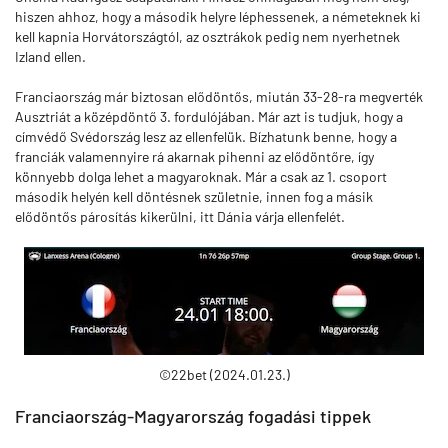
hiszen ahhoz, hogy a második helyre léphessenek, a németeknek ki
kell kapnia Horvátországtól, az osztrákok pedig nem nyerhetnek
Izland ellen.
Franciaország már biztosan elődöntős, miután 33-28-ra megverték
Ausztriát a középdöntő 3. fordulójában. Már azt is tudjuk, hogy a
címvédő Svédország lesz az ellenfelük. Bízhatunk benne, hogy a
franciák valamennyire rá akarnak pihenni az elődöntőre, így
könnyebb dolga lehet a magyaroknak. Már a csak az 1. csoport
második helyén kell döntésnek születnie, innen fog a másik
elődöntős párosítás kikerülni, itt Dánia várja ellenfelét.
©22bet (2024.01.23.)
Franciaország-Magyarország fogadási tippek