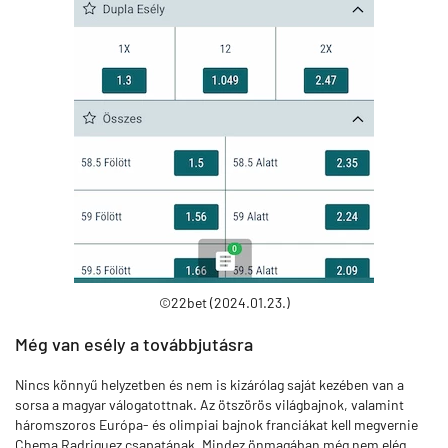
©22bet (2024.01.23.)
Még van esély a továbbjutásra
Nincs könnyű helyzetben és nem is kizárólag saját kezében van a
sorsa a magyar válogatottnak. Az ötszörös világbajnok, valamint
háromszoros Európa- és olimpiai bajnok franciákat kell megvernie
Chema Radriguez csapatának. Mindez önmagában még nem elég,