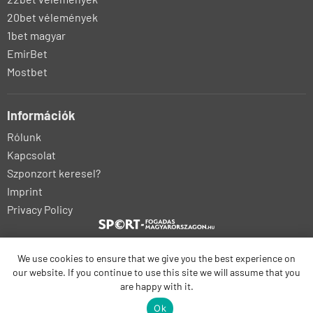
20bet vélemények
1bet magyar
EmirBet
Mostbet
Információk
Rólunk
Kapcsolat
Szponzort keresel?
Imprint
Privacy Policy
We use cookies to ensure that we give you the best experience on
bonus-betting.dk
our website. If you continue to use this site we will assume that you
bonus-parissportifs-gratuits.com
kalyteri-stoiximatiki.gr
are happy with it.
sportfogadas-magyarorszagon1.hu
Ok
weddenbonus.com
wett-bonus.com