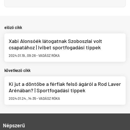
előző cikk
Xabi Alonsóék látogatnak Szoboszlai volt
csapatához | Ivibet sportfogadási tippek
2024.01.19.
,
09:26
-
VADÁSZ RÓKA
következő cikk
Ki jut a döntőbe a férfiak felső ágáról a Rod Laver
Arénában? | Sportfogadási tippek
2024.01.24.
,
14:35
-
VADÁSZ RÓKA
Népszerű