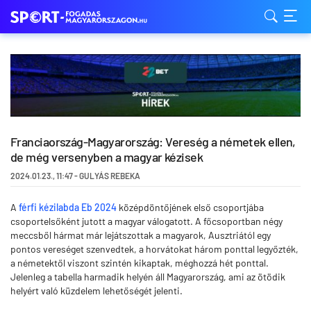
Franciaország-Magyarország: Vereség a németek ellen,
de még versenyben a magyar kézisek
2024.01.23.
,
11:47
-
GULYÁS REBEKA
A
férfi kézilabda Eb 2024
középdöntőjének első csoportjába
csoportelsőként jutott a magyar válogatott. A főcsoportban négy
meccsből hármat már lejátszottak a magyarok, Ausztriától egy
pontos vereséget szenvedtek, a horvátokat három ponttal legyőzték,
a németektől viszont szintén kikaptak, méghozzá hét ponttal.
Jelenleg a tabella harmadik helyén áll Magyarország, ami az ötödik
helyért való küzdelem lehetőségét jelenti.