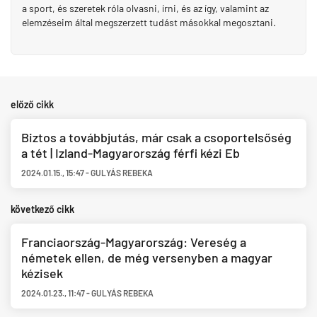
a sport, és szeretek róla olvasni, írni, és az így, valamint az
elemzéseim által megszerzett tudást másokkal megosztani.
előző cikk
Biztos a továbbjutás, már csak a csoportelsőség
a tét | Izland-Magyarország férfi kézi Eb
2024.01.15.
,
15:47
-
GULYÁS REBEKA
következő cikk
Franciaország-Magyarország: Vereség a
németek ellen, de még versenyben a magyar
kézisek
2024.01.23.
,
11:47
-
GULYÁS REBEKA