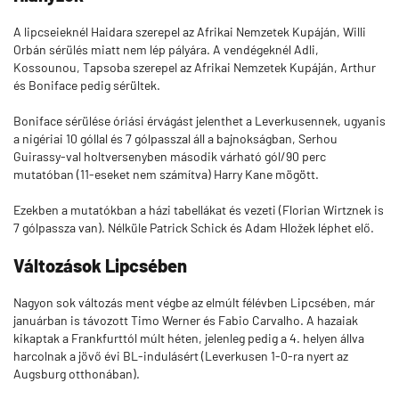
A lipcseieknél Haidara szerepel az Afrikai Nemzetek Kupáján, Willi
Orbán sérülés miatt nem lép pályára. A vendégeknél Adli,
Kossounou, Tapsoba szerepel az Afrikai Nemzetek Kupáján, Arthur
és Boniface pedig sérültek.
Boniface sérülése óriási érvágást jelenthet a Leverkusennek, ugyanis
a nigériai 10 góllal és 7 gólpasszal áll a bajnokságban, Serhou
Guirassy-val holtversenyben második várható gól/90 perc
mutatóban (11-eseket nem számítva) Harry Kane mögött.
Ezekben a mutatókban a házi tabellákat és vezeti (Florian Wirtznek is
7 gólpassza van). Nélküle Patrick Schick és Adam Hložek léphet elő.
Változások Lipcsében
Nagyon sok változás ment végbe az elmúlt félévben Lipcsében, már
januárban is távozott Timo Werner és Fabio Carvalho. A hazaiak
kikaptak a Frankfurttól múlt héten, jelenleg pedig a 4. helyen állva
harcolnak a jövő évi BL-indulásért (Leverkusen 1-0-ra nyert az
Augsburg otthonában).