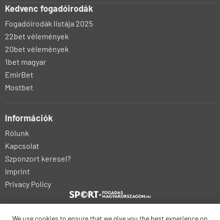
Kedvenc fogadóirodák
Fogadóirodák listája 2025
22bet vélemények
20bet vélemények
1bet magyar
EmirBet
Mostbet
Információk
Rólunk
Kapcsolat
Szponzort keresel?
Imprint
Privacy Policy
We use cookies to ensure that we give you the best experience on