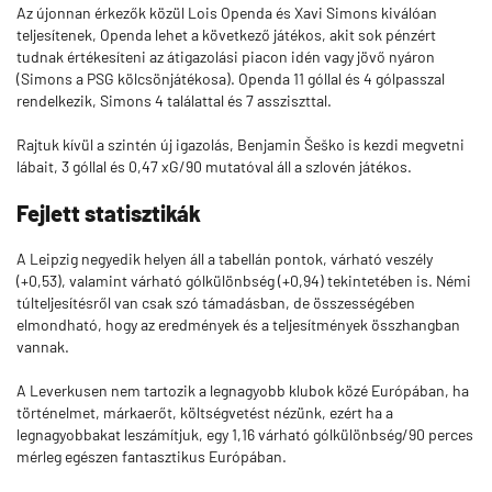
Az újonnan érkezők közül Lois Openda és Xavi Simons kiválóan
teljesítenek, Openda lehet a következő játékos, akit sok pénzért
tudnak értékesíteni az átigazolási piacon idén vagy jövő nyáron
(Simons a PSG kölcsönjátékosa). Openda 11 góllal és 4 gólpasszal
rendelkezik, Simons 4 találattal és 7 assziszttal.
Rajtuk kívül a szintén új igazolás, Benjamin Šeško is kezdi megvetni
lábait, 3 góllal és 0,47 xG/90 mutatóval áll a szlovén játékos.
Fejlett statisztikák
A Leipzig negyedik helyen áll a tabellán pontok, várható veszély
(+0,53), valamint várható gólkülönbség (+0,94) tekintetében is. Némi
túlteljesítésről van csak szó támadásban, de összességében
elmondható, hogy az eredmények és a teljesítmények összhangban
vannak.
A Leverkusen nem tartozik a legnagyobb klubok közé Európában, ha
történelmet, márkaerőt, költségvetést nézünk, ezért ha a
legnagyobbakat leszámítjuk, egy 1,16 várható gólkülönbség/90 perces
mérleg egészen fantasztikus Európában.