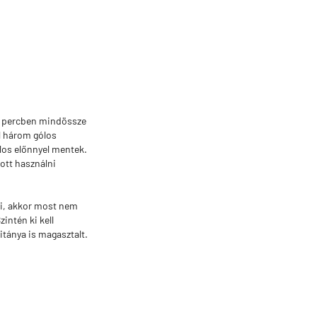
 3 percben mindössze
él három gólos
ólos előnnyel mentek.
dott használni
ki, akkor most nem
intén ki kell
itánya is magasztalt.