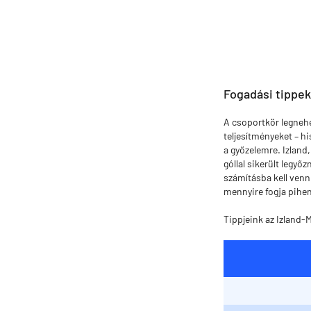
Fogadási tippe
A csoportkör legnehez
teljesítményeket – h
a győzelemre. Izland
góllal sikerült legy
számításba kell venn
mennyire fogja pihent
Tippjeink az Izland-