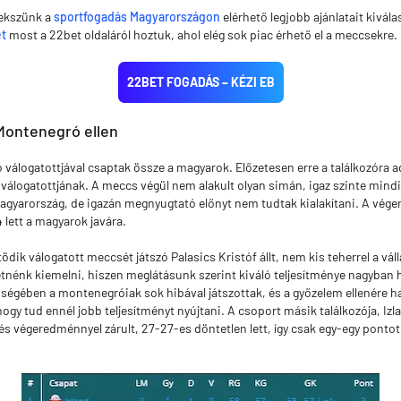
yekszünk a
sportfogadás Magyarországon
elérhető legjobb ajánlatait kivála
et
most a 22bet oldaláról hoztuk, ahol elég sok piac érhető el a meccsekre.
22BET FOGADÁS – KÉZI EB
Montenegró ellen
válogatottjával csaptak össze a magyarok. Előzetesen erre a találkozóra ad
válogatottjának. A meccs végül nem alakult olyan simán, igaz szinte mindi
Magyarország, de igazán megnyugtató előnyt nem tudtak kialakítani. A vé
lett a magyarok javára.
ik válogatott meccsét játszó Palasics Kristóf állt, nem kis teherrel a vállá
énk kiemelni, hiszen meglátásunk szerint kiváló teljesítménye nagyban h
égében a montenegróiak sok hibával játszottak, és a győzelem ellenére ha
hogy tud ennél jobb teljesítményt nyújtani. A csoport másik találkozója, Iz
 végeredménnyel zárult, 27-27-es döntetlen lett, így csak egy-egy ponto