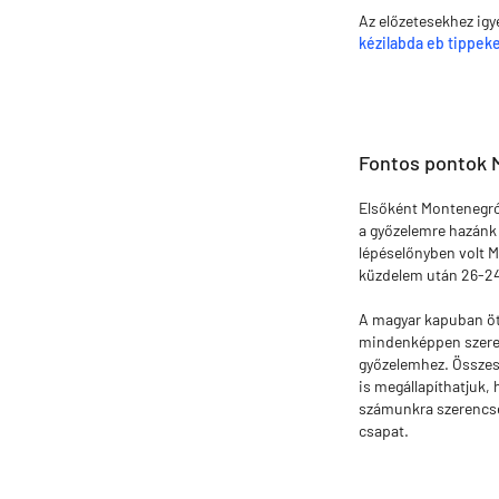
Az előzetesekhez ig
kézilabda eb tippek
Fontos pontok 
Elsőként Montenegró 
a győzelemre hazánk 
lépéselőnyben volt 
küzdelem után 26-24 
A magyar kapuban ötöd
mindenképpen szeretn
győzelemhez. Összess
is megállapíthatjuk, 
számunkra szerencsés
csapat.