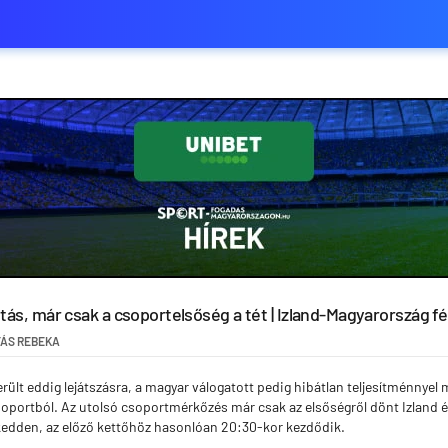
tás, már csak a csoportelsőség a tét | Izland-Magyarország fér
ÁS REBEKA
ült eddig lejátszásra, a magyar válogatott pedig hibátlan teljesítménnyel m
soportból. Az utolsó csoportmérkőzés már csak az elsőségről dönt Izland 
kedden, az előző kettőhöz hasonlóan 20:30-kor kezdődik.