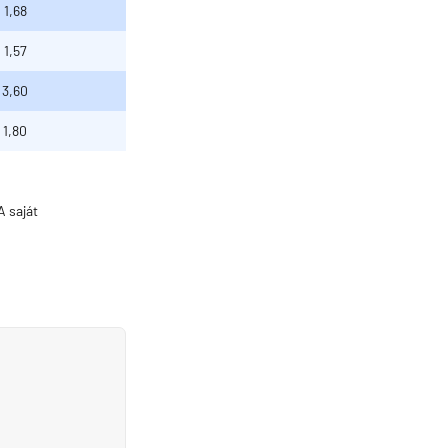
1,68
1,57
3,60
1,80
 saját