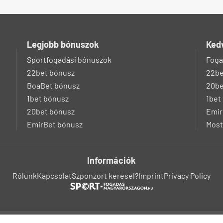
Legjobb bónuszok
Ked
Sportfogadási bónuszok
Foga
22bet bónusz
22be
BoaBet bónusz
20be
1bet bónusz
1bet
20bet bónusz
Emir
EmirBet bónusz
Most
Információk
Rólunk
Kapcsolat
Szponzort keresel?
Imprint
Privacy Policy