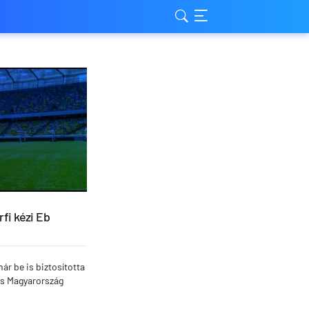
fi kézi Eb
ár be is biztosította
és Magyarország