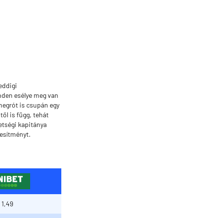
eddigi
inden esélye meg van
negrót is csupán egy
ől is függ, tehát
etségi kapitánya
jesítményt.
1,49