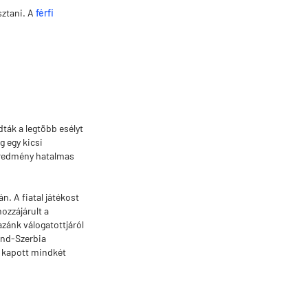
sztani. A
férfi
ták a legtöbb esélyt
g egy kicsi
geredmény hatalmas
n. A fiatal játékost
ozzájárult a
zánk válogatottjáról
land-Szerbia
t kapott mindkét