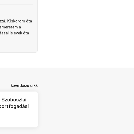
ozzá. Kiskorom óta
 ismeretem a
ssal is évek óta
következő cikk
 Szoboszlai
sportfogadási