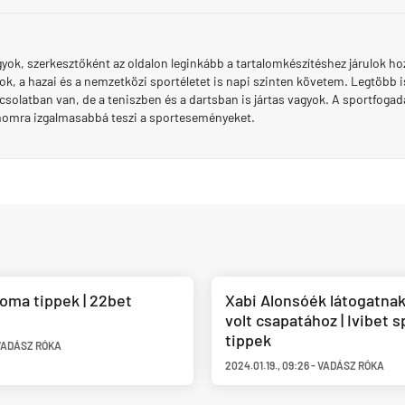
yok, szerkesztőként az oldalon leginkább a tartalomkészítéshez járulok h
ok, a hazai és a nemzetközi sportéletet is napi szinten követem. Legtöbb
solatban van, de a teniszben és a dartsban is jártas vagyok. A sportfogadá
momra izgalmasabbá teszi a sporteseményeket.
oma tippek | 22bet
Xabi Alonsóék látogatnak
volt csapatához | Ivibet 
tippek
VADÁSZ RÓKA
2024.01.19.
,
09:26
-
VADÁSZ RÓKA