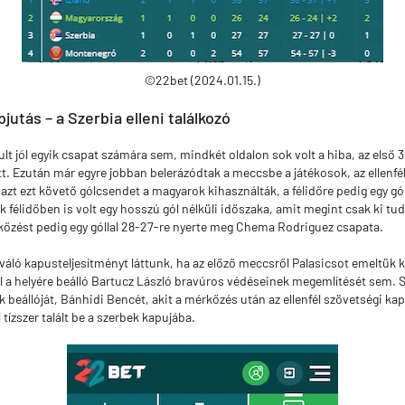
©22bet (2024.01.15.)
utás – a Szerbia elleni találkozó
t jól egyik csapat számára sem, mindkét oldalon sok volt a hiba, az első
ett. Ezután már egyre jobban belerázódtak a meccsbe a játékosok, az ellenf
e azt ezt követő gólcsendet a magyarok kihasználták, a félidőre pedig egy g
 félidőben is volt egy hosszú gól nélküli időszaka, amit megint csak ki tu
kőzést pedig egy góllal 28-27-re nyerte meg Chema Rodriguez csapata.
váló kapusteljesítményt láttunk, ha az előző meccsről Palasicsot emeltük 
l a helyére beálló Bartucz László bravúros védéseinek megemlítését sem. Sz
beállóját, Bánhidi Bencét, akit a mérkőzés után az ellenfél szövetségi kap
 tízszer talált be a szerbek kapujába.