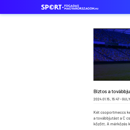
Biztos a továbbju
2024.01.15.
,
15:47
-
GULY
Két csoportmeccs ker
a továbbjutást a C c
között. A mérkőzés 