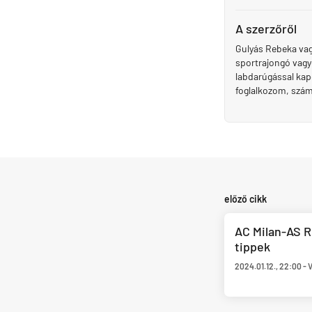
A szerzőről
Gulyás Rebeka vag
sportrajongó vagy
labdarúgással kapc
foglalkozom, szá
előző cikk
AC Milan-AS R
tippek
2024.01.12.
,
22:00
-