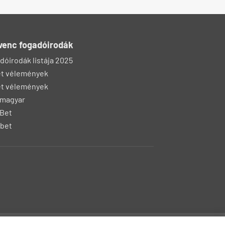
venc fogadóirodák
dóirodák listája 2025
t vélemények
t vélemények
 magyar
Bet
bet