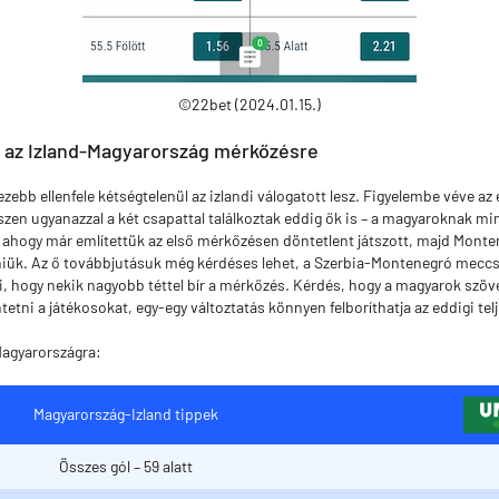
©22bet (2024.01.15.)
k az Izland-Magyarország mérkőzésre
ebb ellenfele kétségtelenül az izlandi válogatott lesz. Figyelembe véve az 
iszen ugyanazzal a két csapattal találkoztak eddig ők is – a magyaroknak m
, ahogy már említettük az első mérkőzésen döntetlent játszott, majd Monte
őzniük. Az ő továbbjutásuk még kérdéses lehet, a Szerbia-Montenegró meccst
i, hogy nekik nagyobb téttel bír a mérkőzés. Kérdés, hogy a magyarok szöv
etni a játékosokat, egy-egy változtatás könnyen felboríthatja az eddigi tel
Magyarországra:
Magyarország-Izland tippek
Összes gól – 59 alatt