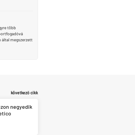
gyre több
sportfogadóvá
m által megszerzett
következő cikk
ezon negyedik
etico