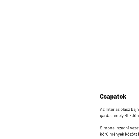
Csapatok
Az Inter az olasz baj
gárda, amely BL-dön
Simone Inzaghi veze
körülmények között l