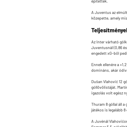
építettek.
A Juventus az elmúlt
közepette, amely mi
Teljesítménye
Az Inter várható gólk
Juventusnál (0,86 és 
engedett xG-ből pedi
Ennek ellenére a +1,2
domináns, akár ódiv
Dušan Vlahović 12 gól
góllövőlistáját. Mar
igazolás volt egész 
Thuram 8 góllal áll a
játékos is legalább 8
A Juvénál Vlahovićon
Sommer 5,5-nél több