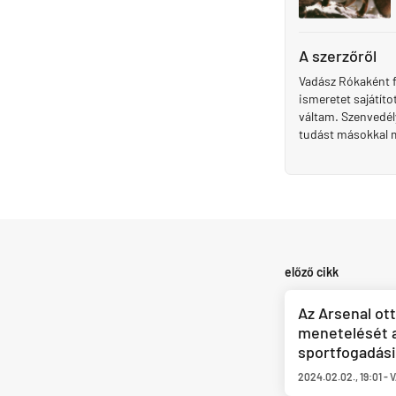
A szerzőről
Vadász Rókaként f
ismeretet sajátít
váltam. Szenvedély
tudást másokkal 
előző cikk
Az Arsenal ot
menetelését a 
sportfogadási
2024.02.02.
,
19:01
-
V