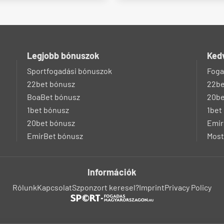
Legjobb bónuszok
Ked
Sportfogadási bónuszok
Foga
22bet bónusz
22be
BoaBet bónusz
20be
1bet bónusz
1bet
20bet bónusz
Emir
EmirBet bónusz
Most
Információk
Rólunk
Kapcsolat
Szponzort keresel?
Imprint
Privacy Policy