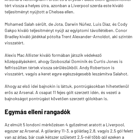
tért vissza a helyes útra, azonban a Liverpool szerda este kiváló
teljesítményt nyújtott a Chelsea ellen.
Mohamed Salah sérült, de Jota, Darwin Núñez, Luis Díaz, és Cody
Gakpo kiváló teljesítményt nyújt az egyiptomi távollétében. Conor
Bradley kiváló játékkal pótolta Trent Alexander-Arnoldot, aki szintén
visszatért.
Alexis Mac Allister kiváló formában játszik védekező
középpályásként, ahogy Szoboszlai Dominik és Curtis Jones is
felfrissülten tértek vissza sérülésükből. Andy Robertson is
visszatért, vagyis a keret egyre egészségesebb leszámítva Salahot.
Ahogy az első idei bajnokin is láttuk, pontrúgásokban hihetetlenül
erős az Arsenal. A csapat 11 fejes gólt szerzett idén, és vezeti a
bajnokságot pontrúgást követően szerzett gólokban is.
Egymás elleni rangadók
Az elmúlt 5 londoni mérkőzésen 4 győzelmet aratott a Liverpool,
egyszer az Arsenal. A gólarány 11-3, a gólátlag 2,8, vagyis 2,5 gól felett
van az átlag, bár csak kétszer született 2,5-nél több gól ezeken a