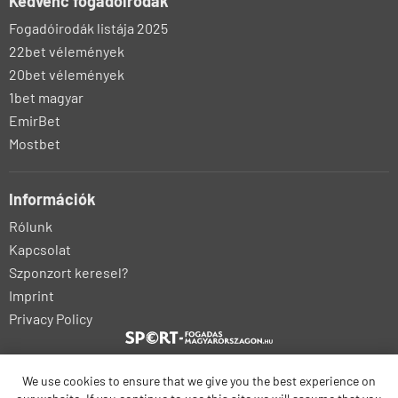
Kedvenc fogadóirodák
Fogadóirodák listája 2025
22bet vélemények
20bet vélemények
1bet magyar
EmirBet
Mostbet
Információk
Rólunk
Kapcsolat
Szponzort keresel?
Imprint
Privacy Policy
We use cookies to ensure that we give you the best experience on