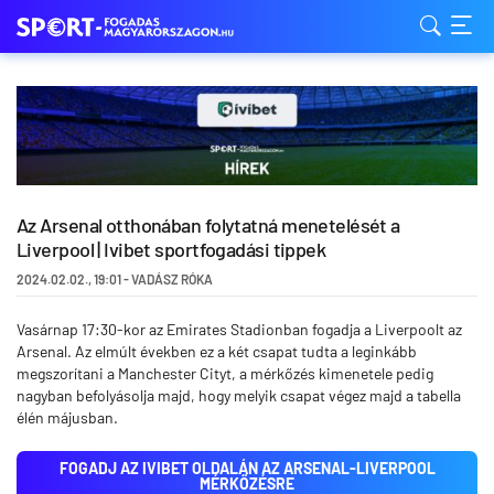
Az Arsenal otthonában folytatná menetelését a
Liverpool | Ivibet sportfogadási tippek
2024.02.02.
,
19:01
-
VADÁSZ RÓKA
Vasárnap 17:30-kor az Emirates Stadionban fogadja a Liverpoolt az
Arsenal. Az elmúlt években ez a két csapat tudta a leginkább
megszorítani a Manchester Cityt, a mérkőzés kimenetele pedig
nagyban befolyásolja majd, hogy melyik csapat végez majd a tabella
élén májusban.
FOGADJ AZ IVIBET OLDALÁN AZ ARSENAL-LIVERPOOL
MÉRKŐZÉSRE