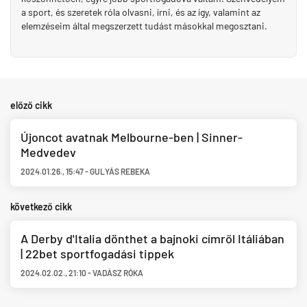
a sport, és szeretek róla olvasni, írni, és az így, valamint az
elemzéseim által megszerzett tudást másokkal megosztani.
előző cikk
Újoncot avatnak Melbourne-ben | Sinner-
Medvedev
2024.01.26.
,
15:47
-
GULYÁS REBEKA
következő cikk
A Derby d'Italia dönthet a bajnoki címről Itáliában
| 22bet sportfogadási tippek
2024.02.02.
,
21:10
-
VADÁSZ RÓKA