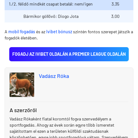
1./2. félidő mindkét csapat betalál: nem/igen
3,35
Bármikor góllövő: Diogo Jota
3,00
A
mobil fogadás
és az
Ivibet bónusz
szintén fontos szerepet játszik a
fogadók életében.
FOGADJ AZ IVIBET OLDALÁN A PREMIER LEAGUE OLDALÁN
Vadász Róka
A szerzőről
Vadász Rókaként fiatal koromtól fogva szenvedélyem a
sportfogadás. Ahogy az évek során egyre több ismeretet
sajátítottam el ezen a területen külföldi szaktudásnak
köszönhetően, egyre jobb sportfogadóvá váltam. Szenvedélyem