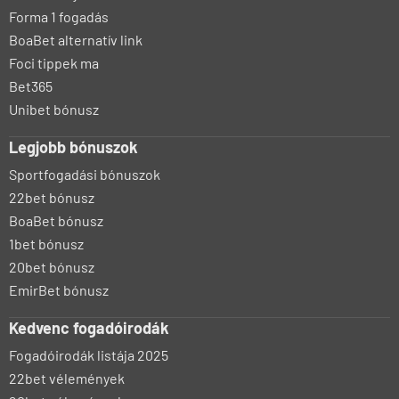
Forma 1 fogadás
BoaBet alternatív link
Foci tippek ma
Bet365
Unibet bónusz
Legjobb bónuszok
Sportfogadási bónuszok
22bet bónusz
BoaBet bónusz
1bet bónusz
20bet bónusz
EmirBet bónusz
Kedvenc fogadóirodák
Fogadóirodák listája 2025
22bet vélemények