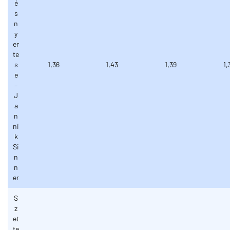
é
s
n
y
er
te
s
1,36
1,43
1,39
1,
e
–
J
a
n
ni
k
Si
n
n
er
S
z
et
te