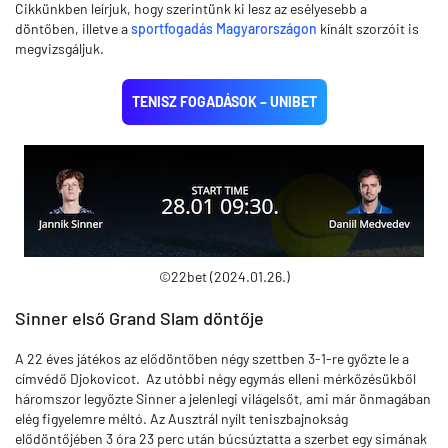
Cikkünkben leírjuk, hogy szerintünk ki lesz az esélyesebb a
döntőben, illetve a
sportfogadás Magyarországon
kínált szorzóit is
megvizsgáljuk.
TENISZ FOGADÁSOK – UNIBET
©22bet (2024.01.26.)
Sinner első Grand Slam döntője
A 22 éves játékos az elődöntőben négy szettben 3-1-re győzte le a
címvédő Djokovicot. Az utóbbi négy egymás elleni mérkőzésükből
háromszor legyőzte Sinner a jelenlegi világelsőt, ami már önmagában
elég figyelemre méltó. Az Ausztrál nyílt teniszbajnokság
elődöntőjében 3 óra 23 perc után búcsúztatta a szerbet egy simának