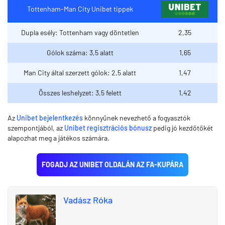
Tottenham-Man City Unibet tippek
Dupla esély: Tottenham vagy döntetlen
2,35
Gólok száma: 3,5 alatt
1,65
Man City által szerzett gólok: 2,5 alatt
1,47
Összes leshelyzet: 3,5 felett
1,42
Az
Unibet bejelentkezés
könnyűnek nevezhető a fogyasztók
szempontjából, az
Unibet regisztrációs bónusz
pedig jó kezdőtőkét
alapozhat meg a játékos számára.
FOGADJ AZ UNIBET OLDALÁN AZ FA-KUPÁRA
Vadász Róka