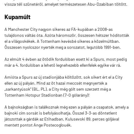
vissza téli szünetéről, amelyet természetesen Abu-Dzabiban töltött.
Kupamúlt
A Manchester City nagyon sikeres az FA-kupában a 2008-as
tulajdonos váltás óta. Azóta háromször, összesen hétszer hódították
el a világoskékek. A Tottenham kevésbé sikeres a közelmúltban.
Összesen nyolcszor nyerték meg a sorozatot, legutóbb 1991-ben.
Az elmúlt 4 évben az ötödik fordulóban esett ki a Spurs, most pedig
már a 4. fordulóban a lehető legnehezebb ellenfelek egyike vár rá.
Amióta a Spurs az új stadionjába költözött, sok sikert ért el a City
ellen az új pályán. Mind az öt hazai meccsét megnyerték a
„sarkantyúsok” (BL, PL), a City még gólt sem szerzett még a
Tottenham Hotspur Stadionban (7-0 gólarány)!
A bajnokságban is találkoznak még ezen a pályán a csapatok, amely a
bajnoki cím sorsát is befolyásolhatja. Ősszel 3-3-as döntetlent
játszottak a gárdák az Etihadban, Kulusevski 89. perces góljával
mentett pontot Ange Postecoglouék.