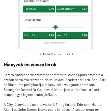
©Unibet (2024.01.24.)
Hiányzók és visszatérők
James Maddison visszatérése sorsfordító lehet a Spurs számára a
szezon hátralévő részében. Veliz, Davies, Scarlett sérültek, Son, Sarr
és Bissouma pedig hazájukat képviselik válogatott tornákon.
Sessegnon (comb) és Kulusevski (vírus) játéka kérdéses, a svéd a
csapat egyik legfontosabb játékosa.
A Citynél továbbra sem bevethető Erling Håland, Ederson, Manuel
Akanji és John Stones játéka pedig kérdéses. A csapat most tér