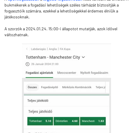
bukmékerek a fogadási lehetőségek széles tárházát biztosítják a
fogyasztóik számára, ezekkel a lehetőségekkel érdemes élniük a
játékosoknak.
A szorzók a 2024.01.24. 15:00-i állapotot mutatják, azok idővel
változhatnak.