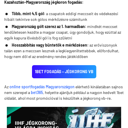
Kazahsztán-Magyarország jégkoron fogadás:
Több, mint 4,5 gól:
a csapatok eddigi meccseit és védekezési
hibáit tekintve sok gólos mérkőzésre számítunk
Magyarország gólt szerez az 1. harmadban:
mindkét meccset
lendületesen kezdte a magyar csapat, úgy gondoljuk, hogy ezúttal az
egyik kapura lövésből gól is fog születni
Hosszabbítás vagy büntetők e mérkőzésen:
az erőviszonyok
talán ezen a meccsen lesznek a legkiegyenlítettebbek, előfordulhat,
hogy nem dől el az eredmény rendes játékidőben
1BET FOGADÁS – JÉGKORONG VB
Az
online sportfogadás Magyarországon
elérhető kínálatában sajnos
nem szerepel a
bet365
, helyette ajánljuk például a nagyon kedvelt 1bet
oldalát, ahol most promócióval is készültek a jégkorong vb-re.