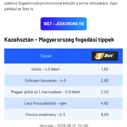
számos fogadóiroda promócióval készült a torna időszakára, ilyen
például az 1bet is.
1BET – JÉGKORONG VB
Kazahsztán – Magyarország fogadási tippek
Tippek
Gólok – 4,5 felett
1,63
Gólszám összesen – 4-5
2,60
Magyar gólok az 1. harmadban – 0,5 felett
2,02
Lesz hosszabbítás – Igen
4,62
Pontos eredmény – 2-2
9,00
Szorzók – 2025.05.12. 22:00