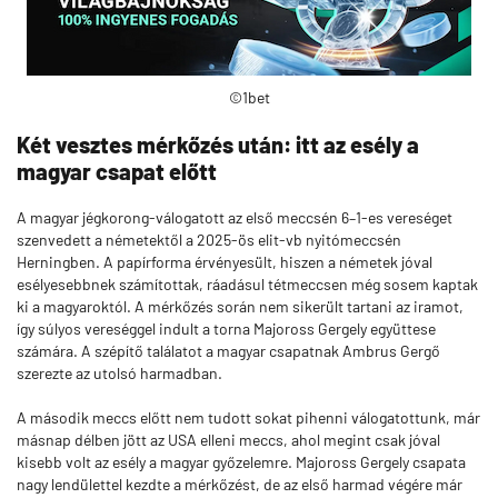
©1bet
Két vesztes mérkőzés után: itt az esély a
magyar csapat előtt
A magyar jégkorong-válogatott az első meccsén 6–1-es vereséget
szenvedett a németektől a 2025-ös elit-vb nyitómeccsén
Herningben. A papírforma érvényesült, hiszen a németek jóval
esélyesebbnek számítottak, ráadásul tétmeccsen még sosem kaptak
ki a magyaroktól. A mérkőzés során nem sikerült tartani az iramot,
így súlyos vereséggel indult a torna Majoross Gergely együttese
számára. A szépítő találatot a magyar csapatnak Ambrus Gergő
szerezte az utolsó harmadban.
A második meccs előtt nem tudott sokat pihenni válogatottunk, már
másnap délben jött az USA elleni meccs, ahol megint csak jóval
kisebb volt az esély a magyar győzelemre. Majoross Gergely csapata
nagy lendülettel kezdte a mérkőzést, de az első harmad végére már