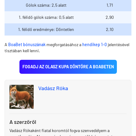
Gólok száma: 2,5 alatt
1,71
1. félidő gólok száma: 0,5 alatt
2,90
1. félidő eredménye: Döntetlen
2,10
A
BoaBet bónuszának
megforgatásához a
hendikep 1-0
jelentésével
tisztában kell lenni.
FOGADJ AZ OLASZ KUPA DÖNTŐRE A BOABETEN
Vadász Róka
A szerzőről
Vadász Rókaként fiatal koromtól fogva szenvedélyem a