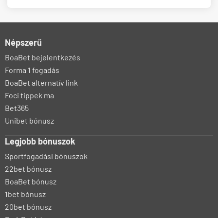
Népszerű
BoaBet bejelentkezés
Forma 1 fogadás
BoaBet alternatív link
Foci tippek ma
Bet365
Unibet bónusz
Legjobb bónuszok
Sportfogadási bónuszok
22bet bónusz
BoaBet bónusz
1bet bónusz
20bet bónusz