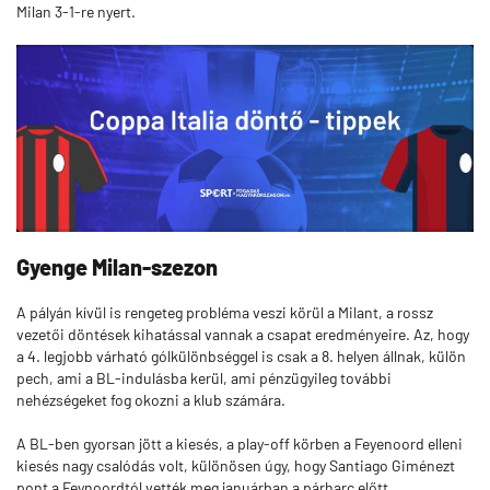
Milan 3-1-re nyert.
Gyenge Milan-szezon
A pályán kívül is rengeteg probléma veszi körül a Milant, a rossz
vezetői döntések kihatással vannak a csapat eredményeire. Az, hogy
a 4. legjobb várható gólkülönbséggel is csak a 8. helyen állnak, külön
pech, ami a BL-indulásba kerül, ami pénzügyileg további
nehézségeket fog okozni a klub számára.
A BL-ben gyorsan jött a kiesés, a play-off körben a Feyenoord elleni
kiesés nagy csalódás volt, különösen úgy, hogy Santiago Giménezt
pont a Feynoordtól vették meg januárban a párharc előtt.