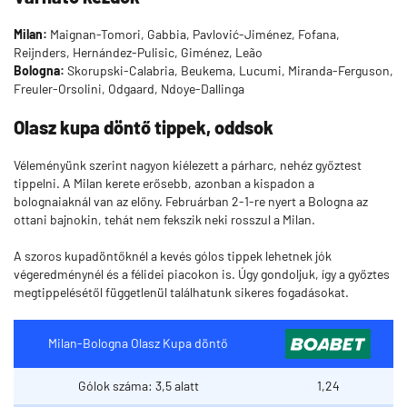
Milan:
Maignan-Tomori, Gabbia, Pavlović-Jiménez, Fofana,
Reijnders, Hernández-Pulisic, Giménez, Leão
Bologna:
Skorupski-Calabria, Beukema, Lucumi, Miranda-Ferguson,
Freuler-Orsolini, Odgaard, Ndoye-Dallinga
Olasz kupa döntő tippek, oddsok
Véleményünk szerint nagyon kiélezett a párharc, nehéz győztest
tippelni. A Milan kerete erősebb, azonban a kispadon a
bolognaiaknál van az előny. Februárban 2-1-re nyert a Bologna az
ottani bajnokin, tehát nem fekszik neki rosszul a Milan.
A szoros kupadöntőknél a kevés gólos tippek lehetnek jók
végeredménynél és a félidei piacokon is. Úgy gondoljuk, így a győztes
megtippelésétől függetlenül találhatunk sikeres fogadásokat.
Milan-Bologna Olasz Kupa döntő
Gólok száma: 3,5 alatt
1,24