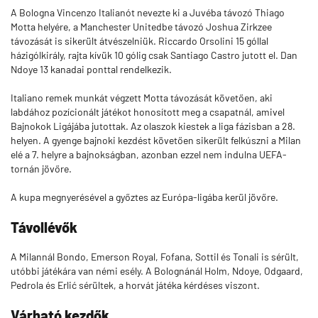
A Bologna Vincenzo Italianót nevezte ki a Juvéba távozó Thiago
Motta helyére, a Manchester Unitedbe távozó Joshua Zirkzee
távozását is sikerült átvészelniük. Riccardo Orsolini 15 góllal
házigólkirály, rajta kívük 10 gólig csak Santiago Castro jutott el. Dan
Ndoye 13 kanadai ponttal rendelkezik.
Italiano remek munkát végzett Motta távozását követően, aki
labdához pozícionált játékot honosított meg a csapatnál, amivel
Bajnokok Ligájába jutottak. Az olaszok kiestek a liga fázisban a 28.
helyen. A gyenge bajnoki kezdést követően sikerült felkúszni a Milan
elé a 7. helyre a bajnokságban, azonban ezzel nem indulna UEFA-
tornán jövőre.
A kupa megnyerésével a győztes az Európa-ligába kerül jövőre.
Távollévők
A Milannál Bondo, Emerson Royal, Fofana, Sottil és Tonali is sérült,
utóbbi játékára van némi esély. A Bolognánál Holm, Ndoye, Odgaard,
Pedrola és Erlić sérültek, a horvát játéka kérdéses viszont.
Várható kezdők