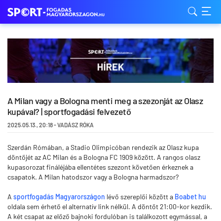
A Milan vagy a Bologna menti meg a szezonját az Olasz
kupával? | sportfogadási felvezető
2025.05.13.
,
20:18
-
VADÁSZ RÓKA
Szerdán Rómában, a Stadio Olimpicóban rendezik az Olasz kupa
döntőjét az AC Milan és a Bologna FC 1909 között. A rangos olasz
kupasorozat fináléjába ellentétes szezont követően érkeznek a
csapatok. A Milan hatodszor vagy a Bologna harmadszor?
A
sportfogadás Magyarországon
lévő szereplői között a
Boabet hu
oldala sem érhető el alternatív link nélkül. A döntőt 21:00-kor kezdik.
A két csapat az előző bajnoki fordulóban is találkozott egymással, a