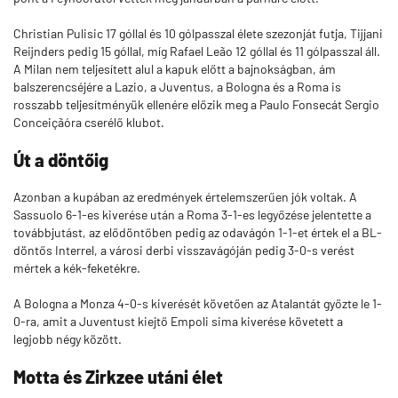
Christian Pulisic 17 góllal és 10 gólpasszal élete szezonját futja, Tijjani
Reijnders pedig 15 góllal, míg Rafael Leão 12 góllal és 11 gólpasszal áll.
A Milan nem teljesített alul a kapuk előtt a bajnokságban, ám
balszerencséjére a Lazio, a Juventus, a Bologna és a Roma is
rosszabb teljesítményük ellenére előzik meg a Paulo Fonsecát Sergio
Conceiçãóra cserélő klubot.
Út a döntőig
Azonban a kupában az eredmények értelemszerűen jók voltak. A
Sassuolo 6-1-es kiverése után a Roma 3-1-es legyőzése jelentette a
továbbjutást, az elődöntőben pedig az odavágón 1-1-et értek el a BL-
döntős Interrel, a városi derbi visszavágóján pedig 3-0-s verést
mértek a kék-feketékre.
A Bologna a Monza 4-0-s kiverését követően az Atalantát győzte le 1-
0-ra, amit a Juventust kiejtő Empoli sima kiverése követett a
legjobb négy között.
Motta és Zirkzee utáni élet