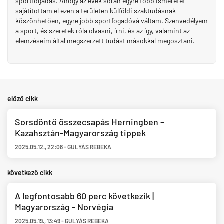
sportfogadás. Ahogy az évek során egyre több ismeretet
sajátítottam el ezen a területen külföldi szaktudásnak
köszönhetően, egyre jobb sportfogadóvá váltam. Szenvedélyem
a sport, és szeretek róla olvasni, írni, és az így, valamint az
elemzéseim által megszerzett tudást másokkal megosztani.
előző cikk
Sorsdöntő összecsapás Herningben –
Kazahsztán-Magyarország tippek
2025.05.12.
,
22:08
-
GULYÁS REBEKA
következő cikk
A legfontosabb 60 perc következik |
Magyarország - Norvégia
2025.05.19.
,
13:49
-
GULYÁS REBEKA