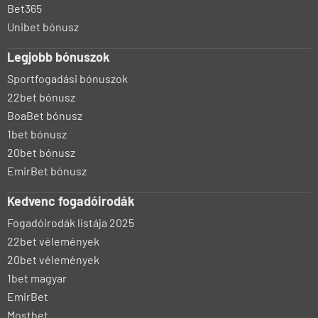
Bet365
Unibet bónusz
Legjobb bónuszok
Sportfogadási bónuszok
22bet bónusz
BoaBet bónusz
1bet bónusz
20bet bónusz
EmirBet bónusz
Kedvenc fogadóirodák
Fogadóirodák listája 2025
22bet vélemények
20bet vélemények
1bet magyar
EmirBet
Mostbet