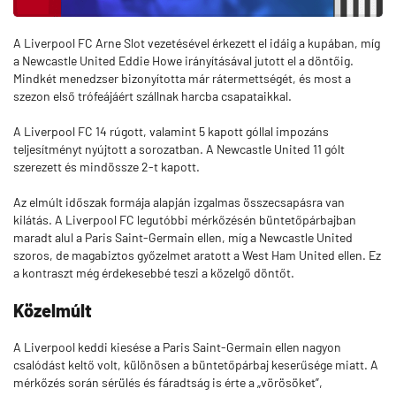
A Liverpool FC Arne Slot vezetésével érkezett el idáig a kupában, míg
a Newcastle United Eddie Howe irányításával jutott el a döntőig.
Mindkét menedzser bizonyította már rátermettségét, és most a
szezon első trófeájáért szállnak harcba csapataikkal.
A Liverpool FC 14 rúgott, valamint 5 kapott góllal impozáns
teljesítményt nyújtott a sorozatban. A Newcastle United 11 gólt
szerezett és mindössze 2-t kapott.
Az elmúlt időszak formája alapján izgalmas összecsapásra van
kilátás. A Liverpool FC legutóbbi mérkőzésén büntetőpárbajban
maradt alul a Paris Saint-Germain ellen, míg a Newcastle United
szoros, de magabiztos győzelmet aratott a West Ham United ellen. Ez
a kontraszt még érdekesebbé teszi a közelgő döntőt.
Közelmúlt
A Liverpool keddi kiesése a Paris Saint-Germain ellen nagyon
csalódást keltő volt, különösen a büntetőpárbaj keserűsége miatt. A
mérkőzés során sérülés és fáradtság is érte a „vörösöket”,