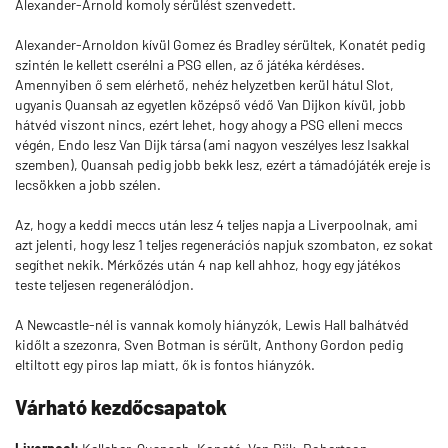
Alexander-Arnold komoly sérülést szenvedett.
Alexander-Arnoldon kívül Gomez és Bradley sérültek, Konatét pedig
szintén le kellett cserélni a PSG ellen, az ő játéka kérdéses.
Amennyiben ő sem elérhető, nehéz helyzetben kerül hátul Slot,
ugyanis Quansah az egyetlen középső védő Van Dijkon kívül, jobb
hátvéd viszont nincs, ezért lehet, hogy ahogy a PSG elleni meccs
végén, Endo lesz Van Dijk társa (ami nagyon veszélyes lesz Isakkal
szemben), Quansah pedig jobb bekk lesz, ezért a támadójáték ereje is
lecsökken a jobb szélen.
Az, hogy a keddi meccs után lesz 4 teljes napja a Liverpoolnak, ami
azt jelenti, hogy lesz 1 teljes regenerációs napjuk szombaton, ez sokat
segíthet nekik. Mérkőzés után 4 nap kell ahhoz, hogy egy játékos
teste teljesen regenerálódjon.
A Newcastle-nél is vannak komoly hiányzók, Lewis Hall balhátvéd
kidőlt a szezonra, Sven Botman is sérült, Anthony Gordon pedig
eltiltott egy piros lap miatt, ők is fontos hiányzók.
Várható kezdőcsapatok