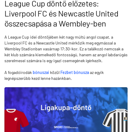
League Cup döntő előzetes:
Liverpool FC és Newcastle United
összecsapása a Wembley-ben
A League Cup idei döntőjében két nagy múltú angol csapat, a
Liverpool FC és a Newcastle United mérkőzik meg egymással a
Wembley Stadionban vasárnap 17:30-kor. Ez a találkozó nemcsak a
két klub számára kiemelkedő fontosságú, hanem az angol labdarúgás
szerelmesei számára is egy igazi csemegének ígérkezik.
A fogadóirodák
bónuszai
közül
Fezbet bónusza
az egyik
legnépszerűbb kezd lenne hazánkban.