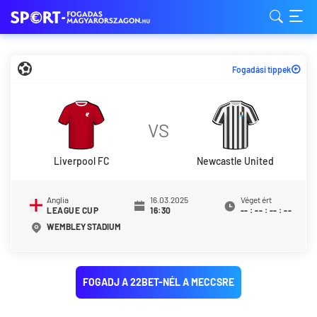
Fogadási tippek
VS
Liverpool FC
Newcastle United
Anglia
16.03.2025
Véget ért
LEAGUE CUP
16:30
--
:
--
:
--
:
--
WEMBLEY STADIUM
FOGADJ A 22BET-NÉL A MECCSRE