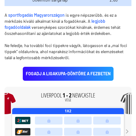
A
sportfogadás Magyarországon
is egyre népszerűbb, és ez a
mérkőzés kiváló alkalmat kínál a fogadóknak. A
legjobb
fogadóoldalak
versenyképes szorzókat kínálnak, érdemes tehát
összehasonlítani az ajánlatokat a legjobb érték érdekében.
Ne feledje, ha további foci tippekre vágyik, látogasson el a „mai foci
tippek” oldalunkra, ahol naprakész információkat és elemzéseket
talál a legfontosabb mérkőzésekről.
FOGADJ A LIGAKUPA-DÖNTŐRE A FEZBETEN