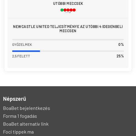
UTÓBBI MECCSEK
NEWCASTLE UNITED TELJESÍTMÉNYE AZ UTÓBBI 4 IDEGENBELI
MECCSEN
GYŐZELMEK
0%
2,5 FELETT
25%
Népszerű
BoaBet bejelentkezés
Forma 1 fogadás
BoaBet alternatív link
Foci tippek ma