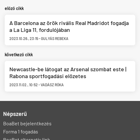
előző cikk
A Barcelona az örök rivális Real Madridot fogadja
a La Liga 11. fordulójában
2023.10.26.
,
23:15
-
GULYÁS REBEKA
következő cikk
Newcastle-be látogat az Arsenal szombat este |
Rabona sportfogadási előzetes
2023.11.02.
,
10:52
-
VADÁSZ RÓKA
Népszerű
BoaBet bejelentkezés
Forma 1 fogadás
BoaBet alternatív link