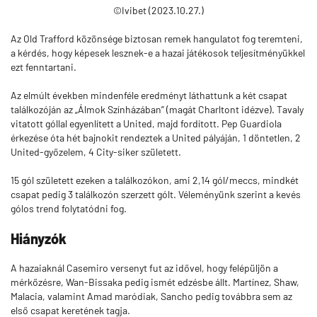
©Ivibet (2023.10.27.)
Az Old Trafford közönsége biztosan remek hangulatot fog teremteni,
a kérdés, hogy képesek lesznek-e a hazai játékosok teljesítményükkel
ezt fenntartani.
Az elmúlt években mindenféle eredményt láthattunk a két csapat
találkozóján az „Álmok Színházában” (magát Charltont idézve). Tavaly
vitatott góllal egyenlített a United, majd fordított. Pep Guardiola
érkezése óta hét bajnokit rendeztek a United pályáján, 1 döntetlen, 2
United-győzelem, 4 City-siker született.
15 gól született ezeken a találkozókon, ami 2,14 gól/meccs, mindkét
csapat pedig 3 találkozón szerzett gólt. Véleményünk szerint a kevés
gólos trend folytatódni fog.
Hiányzók
A hazaiaknál Casemiro versenyt fut az idővel, hogy felépüljön a
mérkőzésre, Wan-Bissaka pedig ismét edzésbe állt. Martínez, Shaw,
Malacia, valamint Amad maródiak, Sancho pedig továbbra sem az
első csapat keretének tagja.