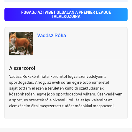
FOGADJ AZ IVIBET OLDALÁN A PREMIER LEAGUE
TALÁLKOZÓIRA
Vadász Róka
A szerzőről
Vadász Rókaként fiatal koromtól fogva szenvedélyem a
sportfogadás. Ahogy az évek során egyre több ismeretet
sajátítottam el ezen a területen külföldi szaktudásnak
köszönhetően, egyre jobb sportfogadóvá váltam. Szenvedélyem
a sport, és szeretek róla olvasni, írni, és az így, valamint az
elemzéseim által megszerzett tudást másokkal megosztani.