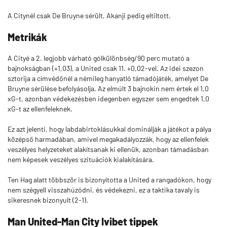
A Citynél csak De Bruyne sérült, Akanji pedig eltiltott.
Metrikák
A Cityé a 2. legjobb várható gólkülönbség/90 perc mutató a
bajnokságban (+1,03), a United csak 11. +0,02-vel. Az idei szezon
sztorija a címvédőnél a némileg hanyatló támadójáték, amelyet De
Bruyne sérülése befolyásolja. Az elmúlt 3 bajnokin nem értek el 1,0
xG-t, azonban védekezésben idegenben egyszer sem engedtek 1,0
xG-t az ellenfeleknek.
Ez azt jelenti, hogy labdabirtoklásukkal dominálják a játékot a pálya
középső harmadában, amivel megakadályozzák, hogy az ellenfelek
veszélyes helyzeteket alakítsanak ki ellenük, azonban támadásban
nem képesek veszélyes szituációk kialakítására.
Ten Hag alatt többször is bizonyította a United a rangadókon, hogy
nem szégyell visszahúzódni, és védekezni, ez a taktika tavaly is
sikeresnek bizonyult (2-1).
Man United-Man City Ivibet tippek