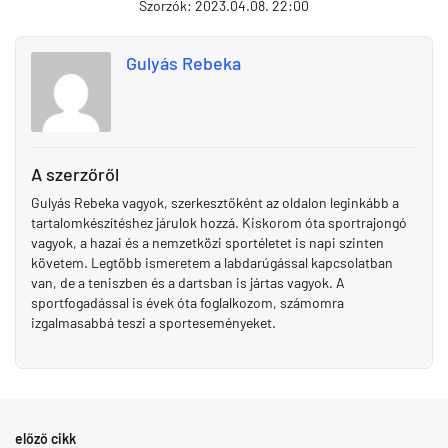
Szorzók: 2023.04.08. 22:00
Gulyás Rebeka
A szerzőről
Gulyás Rebeka vagyok, szerkesztőként az oldalon leginkább a
tartalomkészítéshez járulok hozzá. Kiskorom óta sportrajongó
vagyok, a hazai és a nemzetközi sportéletet is napi szinten
követem. Legtöbb ismeretem a labdarúgással kapcsolatban
van, de a teniszben és a dartsban is jártas vagyok. A
sportfogadással is évek óta foglalkozom, számomra
izgalmasabbá teszi a sporteseményeket.
előző cikk