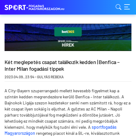
Két meglepetés csapat találkozik kedden | Benfica –
Inter Milan fogadási tippek
2023.04.09.
,
23:54
-
GULYÁS REBEKA
A City-Bayern szuperrangadó mellett kevesebb figyelmet kap a
szintén kedden megrendezésre kerülő Benfica – Inter találkozó. A
Bajnokok Ligája szezon kezdetekor senki nem számított rá, hogy ez a
két csapat ilyen sokáig is eljuthat. A győztes az AC Milan – Napoli
párharc továbbjutójával fog megküzdeni a döntőbe jutásért. Jó
lehetőség ez mindkét csapat számára, mi pedig megpróbáljuk
kielemezni, hogy melyikük fog tudni élni vele. A
sportfogadás
Magyarországon
rengeteg piacot kínál a BL-re, kiválasztottunk