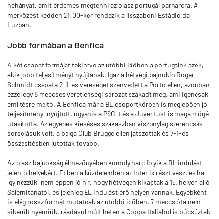
néhányat, amit érdemes megtenni az olasz portugál párharcra. A
mérkőzést kedden 21:00-kor rendezik a lisszaboni Estádio da
Luzban.
Jobb formában a Benfica
A két csapat formáját tekintve az utóbbi időben a portugálok azok,
akik jobb teljesítményt nyújtanak. Igaz a hétvégi bajnokin Roger
Schmidt csapata 2-1-es vereséget szenvedett a Porto ellen, azonban
ezzel egy 8 meccses veretlenségi sorozat szakadt meg, ami igencsak
említésre méltó. A Benfica már a BL csoportkörben is meglepően jó
teljesítményt nyújtott, ugyanis a PSG-t és a Juventust is maga mögé
utasította. Az egyenes kieséses szakaszban viszonylag szerencsés
sorsolásuk volt, a belga Club Brugge ellen játszottak és 7-1-es
összesítésben jutottak tovább.
Az olasz bajnokság élmezőnyében komoly harc folyik a BL indulást
jelentő helyekért. Ebben a küzdelemben az Inter is részt vesz, és ha
így nézzük, nem éppen jó hír, hogy hétvégén kikaptak a 15. helyen álló
Salernitanatól, és jelenleg EL indulást érő helyen vannak. Egyébként
is elég rossz formát mutatnak az utóbbi időben, 7 meccs óta nem
sikerült nyerniük, ráadásul múlt héten a Coppa Italiaból is búcsúztak