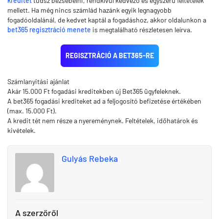
kreditet
tudsz bezsebelni, rendkívül kedvező és egyszerű feltételek
mellett. Ha még nincs számlád hazánk egyik legnagyobb
fogadóoldalánál, de kedvet kaptál a fogadáshoz, akkor oldalunkon a
bet365 regisztráció menete
is megtalálható részletesen leírva.
REGISZTRÁCIÓ A BET365-RE
Számlanyitási ajánlat
Akár 15.000 Ft fogadási kreditekben új Bet365 ügyfeleknek.
A bet365 fogadási krediteket ad a feljogosító befizetése értékében
(max. 15.000 Ft).
A kredit tét nem része a nyereménynek. Feltételek, időhatárok és
kivételek.
Gulyás Rebeka
A szerzőről