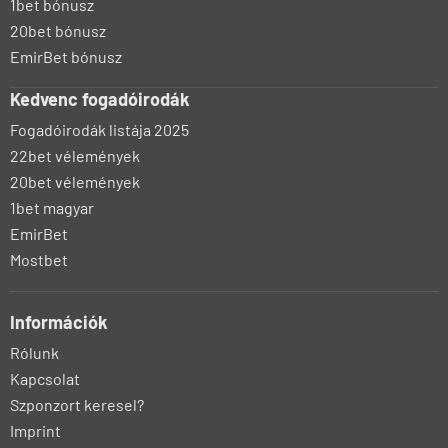
1bet bónusz
20bet bónusz
EmirBet bónusz
Kedvenc fogadóirodák
Fogadóirodák listája 2025
22bet vélemények
20bet vélemények
1bet magyar
EmirBet
Mostbet
Információk
Rólunk
Kapcsolat
Szponzort keresel?
Imprint