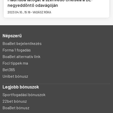
negyeddöntő odavágóján
2023.04.10.
,
15:16
-
VADÁSZ RÓKA
Népszerű
BoaBet bejelentkezés
Forma 1 fogadás
BoaBet alternatív link
Foci tippek ma
Bet365
Unibet bónusz
Legjobb bónuszok
Sportfogadási bónuszok
22bet bónusz
BoaBet bónusz