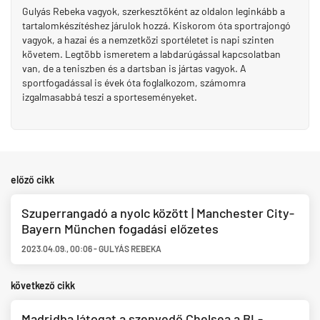
Gulyás Rebeka vagyok, szerkesztőként az oldalon leginkább a
tartalomkészítéshez járulok hozzá. Kiskorom óta sportrajongó
vagyok, a hazai és a nemzetközi sportéletet is napi szinten
követem. Legtöbb ismeretem a labdarúgással kapcsolatban
van, de a teniszben és a dartsban is jártas vagyok. A
sportfogadással is évek óta foglalkozom, számomra
izgalmasabbá teszi a sporteseményeket.
előző cikk
Szuperrangadó a nyolc között | Manchester City-
Bayern München fogadási előzetes
2023.04.09.
,
00:06
-
GULYÁS REBEKA
következő cikk
Madridba látogat a szenvedő Chelsea a BL-