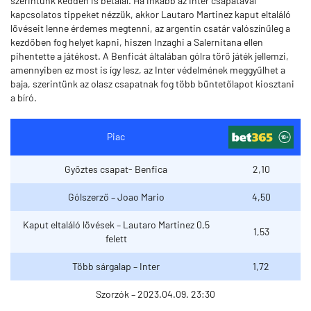
szerintünk kedden is betalál. Ha inkább az Inter csapatával
kapcsolatos tippeket nézzük, akkor Lautaro Martinez kaput eltaláló
lövéseit lenne érdemes megtenni, az argentin csatár valószínűleg a
kezdőben fog helyet kapni, hiszen Inzaghi a Salernitana ellen
pihentette a játékost. A Benficát általában gólra törő játék jellemzi,
amennyiben ez most is így lesz, az Inter védelmének meggyűlhet a
baja, szerintünk az olasz csapatnak fog több büntetőlapot kiosztani
a bíró.
Piac
Győztes csapat- Benfica
2,10
Gólszerző – Joao Mario
4,50
Kaput eltaláló lövések – Lautaro Martinez 0,5
1,53
felett
Több sárgalap – Inter
1,72
Szorzók – 2023.04.09. 23:30