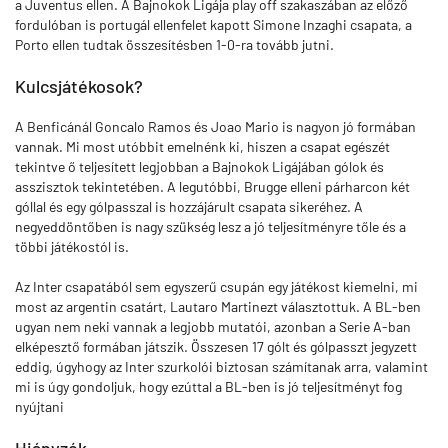
a Juventus ellen. A Bajnokok Ligája play off szakaszában az előző
fordulóban is portugál ellenfelet kapott Simone Inzaghi csapata, a
Porto ellen tudtak összesítésben 1-0-ra tovább jutni.
Kulcsjátékosok?
A Benficánál Goncalo Ramos és Joao Mario is nagyon jó formában
vannak. Mi most utóbbit emelnénk ki, hiszen a csapat egészét
tekintve ő teljesített legjobban a Bajnokok Ligájában gólok és
asszisztok tekintetében. A legutóbbi, Brugge elleni párharcon két
góllal és egy gólpasszal is hozzájárult csapata sikeréhez. A
negyeddöntőben is nagy szükség lesz a jó teljesítményre tőle és a
többi játékostól is.
Az Inter csapatából sem egyszerű csupán egy játékost kiemelni, mi
most az argentin csatárt, Lautaro Martinezt választottuk. A BL-ben
ugyan nem neki vannak a legjobb mutatói, azonban a Serie A-ban
elképesztő formában játszik. Összesen 17 gólt és gólpasszt jegyzett
eddig, úgyhogy az Inter szurkolói biztosan számítanak arra, valamint
mi is úgy gondoljuk, hogy ezúttal a BL-ben is jó teljesítményt fog
nyújtani