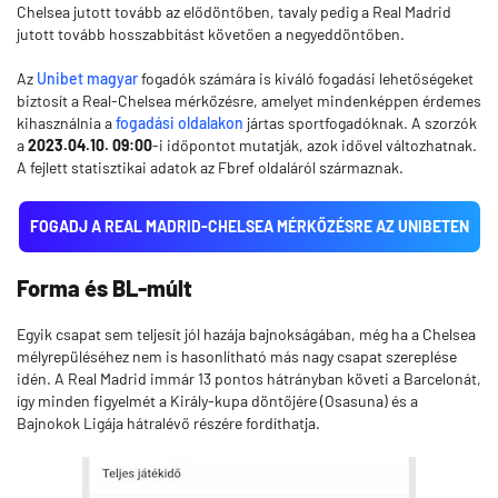
Chelsea jutott tovább az elődöntőben, tavaly pedig a Real Madrid
jutott tovább hosszabbítást követően a negyeddöntőben.
Az
Unibet magyar
fogadók számára is kiváló fogadási lehetőségeket
biztosít a Real-Chelsea mérkőzésre, amelyet mindenképpen érdemes
kihasználnia a
fogadási oldalakon
jártas sportfogadóknak. A szorzók
a
2023.04.10. 09:00
-i időpontot mutatják, azok idővel változhatnak.
A fejlett statisztikai adatok az Fbref oldaláról származnak.
FOGADJ A REAL MADRID-CHELSEA MÉRKŐZÉSRE AZ UNIBETEN
Forma és BL-múlt
Egyik csapat sem teljesít jól hazája bajnokságában, még ha a Chelsea
mélyrepüléséhez nem is hasonlítható más nagy csapat szereplése
idén. A Real Madrid immár 13 pontos hátrányban követi a Barcelonát,
így minden figyelmét a Király-kupa döntőjére (Osasuna) és a
Bajnokok Ligája hátralévő részére fordíthatja.