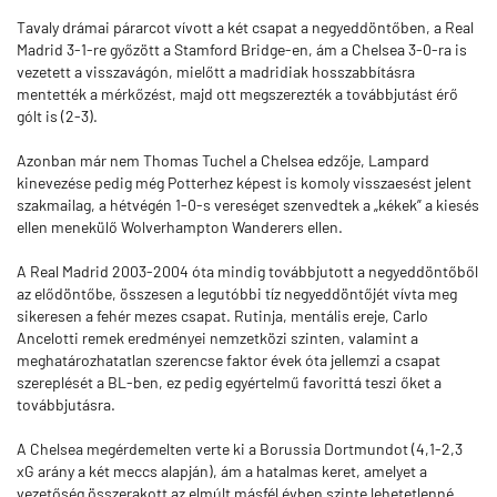
Tavaly drámai párarcot vívott a két csapat a negyeddöntőben, a Real
Madrid 3-1-re győzött a Stamford Bridge-en, ám a Chelsea 3-0-ra is
vezetett a visszavágón, mielőtt a madridiak hosszabbításra
mentették a mérkőzést, majd ott megszerezték a továbbjutást érő
gólt is (2-3).
Azonban már nem Thomas Tuchel a Chelsea edzője, Lampard
kinevezése pedig még Potterhez képest is komoly visszaesést jelent
szakmailag, a hétvégén 1-0-s vereséget szenvedtek a „kékek” a kiesés
ellen menekülő Wolverhampton Wanderers ellen.
A Real Madrid 2003-2004 óta mindig továbbjutott a negyeddöntőből
az elődöntőbe, összesen a legutóbbi tíz negyeddöntőjét vívta meg
sikeresen a fehér mezes csapat. Rutinja, mentális ereje, Carlo
Ancelotti remek eredményei nemzetközi szinten, valamint a
meghatározhatatlan szerencse faktor évek óta jellemzi a csapat
szereplését a BL-ben, ez pedig egyértelmű favorittá teszi őket a
továbbjutásra.
A Chelsea megérdemelten verte ki a Borussia Dortmundot (4,1-2,3
xG arány a két meccs alapján), ám a hatalmas keret, amelyet a
vezetőség összerakott az elmúlt másfél évben szinte lehetetlenné