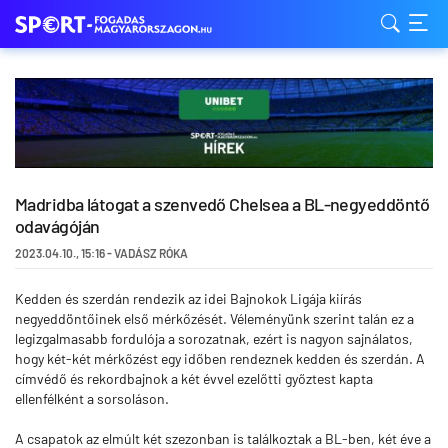
Madridba látogat a szenvedő Chelsea a BL-negyeddöntő
odavágóján
2023.04.10.
,
15:16
-
VADÁSZ RÓKA
Kedden és szerdán rendezik az idei Bajnokok Ligája kiírás
negyeddöntőinek első mérkőzését. Véleményünk szerint talán ez a
legizgalmasabb fordulója a sorozatnak, ezért is nagyon sajnálatos,
hogy két-két mérkőzést egy időben rendeznek kedden és szerdán. A
címvédő és rekordbajnok a két évvel ezelőtti győztest kapta
ellenfélként a sorsoláson.
A csapatok az elmúlt két szezonban is találkoztak a BL-ben, két éve a