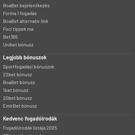
BoaBet bejelentkezés
Forma 1 fogadás
BoaBet alternatív link
Foci tippek ma
Bet365
Unibet bónusz
Legjobb bónuszok
Sportfogadási bónuszok
22bet bónusz
BoaBet bónusz
1bet bónusz
20bet bónusz
EmirBet bónusz
Kedvenc fogadóirodák
Fogadóirodák listája 2025