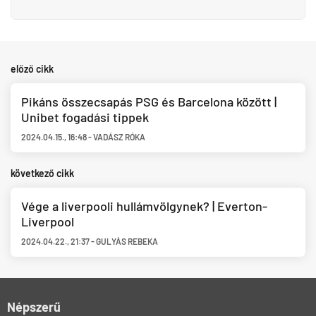
előző cikk
Pikáns összecsapás PSG és Barcelona között |
Unibet fogadási tippek
2024.04.15.
,
16:48
-
VADÁSZ RÓKA
következő cikk
Vége a liverpooli hullámvölgynek? | Everton-
Liverpool
2024.04.22.
,
21:37
-
GULYÁS REBEKA
Népszerű