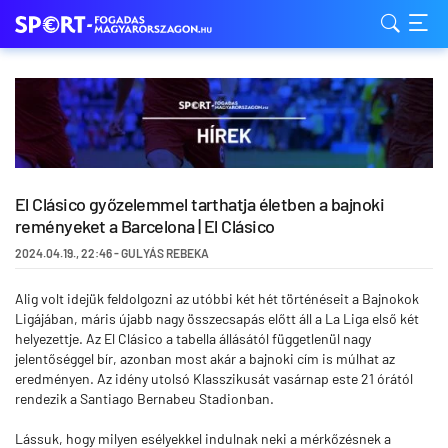
El Clásico győzelemmel tarthatja életben a bajnoki
reményeket a Barcelona | El Clásico
2024.04.19.
,
22:46
-
GULYÁS REBEKA
Alig volt idejük feldolgozni az utóbbi két hét történéseit a Bajnokok
Ligájában, máris újabb nagy összecsapás előtt áll a La Liga első két
helyezettje. Az El Clásico a tabella állásától függetlenül nagy
jelentőséggel bír, azonban most akár a bajnoki cím is múlhat az
eredményen. Az idény utolsó Klasszikusát vasárnap este 21 órától
rendezik a Santiago Bernabeu Stadionban.
Lássuk, hogy milyen esélyekkel indulnak neki a mérkőzésnek a