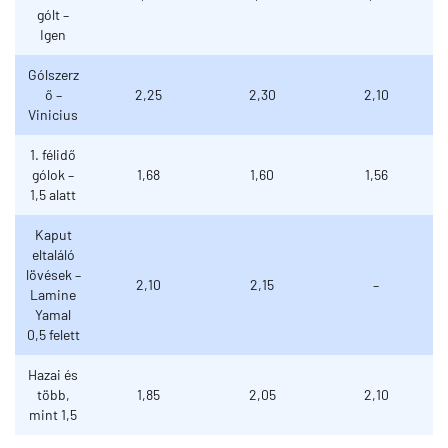
gólt –
Igen
Gólszerz
ő –
2,25
2,30
2,10
Vinicius
1. félidő
gólok –
1,68
1,60
1,56
1,5 alatt
Kaput
eltaláló
lövések –
2,10
2,15
–
Lamine
Yamal
0,5 felett
Hazai és
több,
1,85
2,05
2,10
mint 1,5