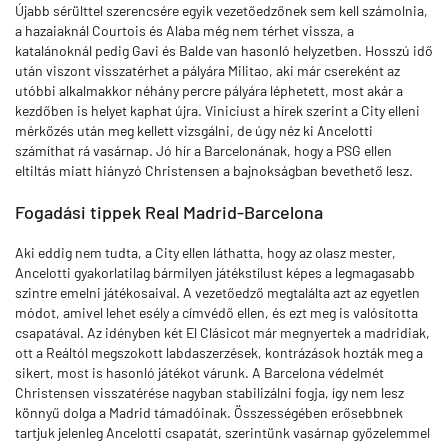
Újabb sérülttel szerencsére egyik vezetőedzőnek sem kell számolnia,
a hazaiaknál Courtois és Alaba még nem térhet vissza, a
katalánoknál pedig Gavi és Balde van hasonló helyzetben. Hosszú idő
után viszont visszatérhet a pályára Militao, aki már csereként az
utóbbi alkalmakkor néhány percre pályára léphetett, most akár a
kezdőben is helyet kaphat újra. Viniciust a hírek szerint a City elleni
mérkőzés után meg kellett vizsgálni, de úgy néz ki Ancelotti
számíthat rá vasárnap. Jó hír a Barcelonának, hogy a PSG ellen
eltiltás miatt hiányzó Christensen a bajnokságban bevethető lesz.
Fogadási tippek Real Madrid-Barcelona
Aki eddig nem tudta, a City ellen láthatta, hogy az olasz mester,
Ancelotti gyakorlatilag bármilyen játékstílust képes a legmagasabb
szintre emelni játékosaival. A vezetőedző megtalálta azt az egyetlen
módot, amivel lehet esély a címvédő ellen, és ezt meg is valósította
csapatával. Az idényben két El Clásicot már megnyertek a madridiak,
ott a Reáltól megszokott labdaszerzések, kontrázások hozták meg a
sikert, most is hasonló játékot várunk. A Barcelona védelmét
Christensen visszatérése nagyban stabilizálni fogja, így nem lesz
könnyű dolga a Madrid támadóinak. Összességében erősebbnek
tartjuk jelenleg Ancelotti csapatát, szerintünk vasárnap győzelemmel