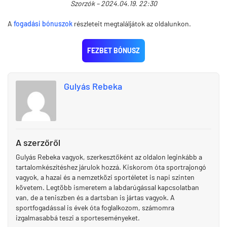
Szorzók – 2024.04.19. 22:30
A
fogadási bónuszok
részleteit megtaláljátok az oldalunkon.
FEZBET BÓNUSZ
Gulyás Rebeka
A szerzőről
Gulyás Rebeka vagyok, szerkesztőként az oldalon leginkább a
tartalomkészítéshez járulok hozzá. Kiskorom óta sportrajongó
vagyok, a hazai és a nemzetközi sportéletet is napi szinten
követem. Legtöbb ismeretem a labdarúgással kapcsolatban
van, de a teniszben és a dartsban is jártas vagyok. A
sportfogadással is évek óta foglalkozom, számomra
izgalmasabbá teszi a sporteseményeket.