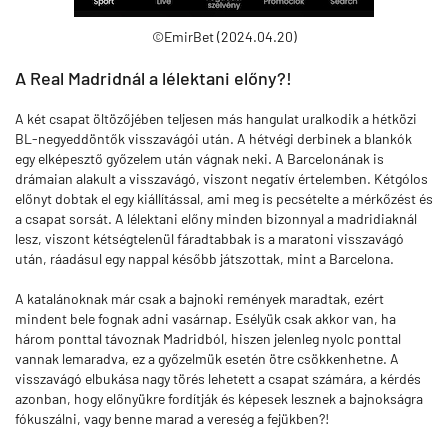
©EmirBet (2024.04.20)
A Real Madridnál a lélektani előny?!
A két csapat öltözőjében teljesen más hangulat uralkodik a hétközi
BL-negyeddöntők visszavágói után. A hétvégi derbinek a blankók
egy elképesztő győzelem után vágnak neki. A Barcelonának is
drámaian alakult a visszavágó, viszont negatív értelemben. Kétgólos
előnyt dobtak el egy kiállítással, ami meg is pecsételte a mérkőzést és
a csapat sorsát. A lélektani előny minden bizonnyal a madridiaknál
lesz, viszont kétségtelenül fáradtabbak is a maratoni visszavágó
után, ráadásul egy nappal később játszottak, mint a Barcelona.
A katalánoknak már csak a bajnoki remények maradtak, ezért
mindent bele fognak adni vasárnap. Esélyük csak akkor van, ha
három ponttal távoznak Madridból, hiszen jelenleg nyolc ponttal
vannak lemaradva, ez a győzelmük esetén ötre csökkenhetne. A
visszavágó elbukása nagy törés lehetett a csapat számára, a kérdés
azonban, hogy előnyükre fordítják és képesek lesznek a bajnokságra
fókuszálni, vagy benne marad a vereség a fejükben?!