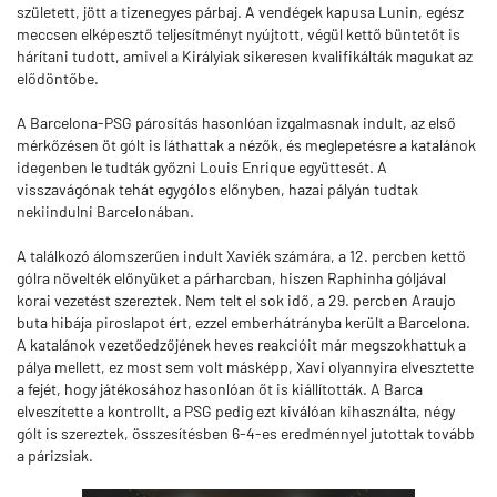
született, jött a tizenegyes párbaj. A vendégek kapusa Lunin, egész
meccsen elképesztő teljesítményt nyújtott, végül kettő büntetőt is
hárítani tudott, amivel a Királyiak sikeresen kvalifikálták magukat az
elődöntőbe.
A Barcelona-PSG párosítás hasonlóan izgalmasnak indult, az első
mérkőzésen öt gólt is láthattak a nézők, és meglepetésre a katalánok
idegenben le tudták győzni Louis Enrique együttesét. A
visszavágónak tehát egygólos előnyben, hazai pályán tudtak
nekiindulni Barcelonában.
A találkozó álomszerűen indult Xaviék számára, a 12. percben kettő
gólra növelték előnyüket a párharcban, hiszen Raphinha góljával
korai vezetést szereztek. Nem telt el sok idő, a 29. percben Araujo
buta hibája piroslapot ért, ezzel emberhátrányba került a Barcelona.
A katalánok vezetőedzőjének heves reakcióit már megszokhattuk a
pálya mellett, ez most sem volt másképp, Xavi olyannyira elvesztette
a fejét, hogy játékosához hasonlóan őt is kiállították. A Barca
elveszítette a kontrollt, a PSG pedig ezt kiválóan kihasználta, négy
gólt is szereztek, összesítésben 6-4-es eredménnyel jutottak tovább
a párizsiak.