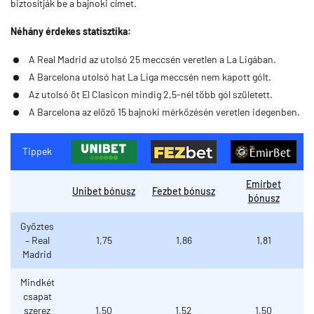
biztosítják be a bajnoki címet.
Néhány érdekes statisztika:
A Real Madrid az utolsó 25 meccsén veretlen a La Ligában.
A Barcelona utolsó hat La Liga meccsén nem kapott gólt.
Az utolsó öt El Clasicon mindig 2,5-nél több gól született.
A Barcelona az előző 15 bajnoki mérkőzésén veretlen idegenben.
Tippek
Emirbet
Unibet bónusz
Fezbet bónusz
bónusz
Győztes
– Real
1,75
1,86
1,81
Madrid
Mindkét
csapat
szerez
1,50
1,52
1,50