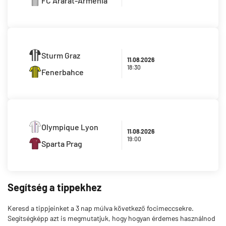
FC Ararat-Armenia
Sturm Graz
11.08.2026
18:30
Fenerbahce
Olympique Lyon
11.08.2026
19:00
Sparta Prag
Segítség a tippekhez
Keresd a tippjeinket a 3 nap múlva következő focimeccsekre.
Segítségképp azt is megmutatjuk, hogy hogyan érdemes használnod