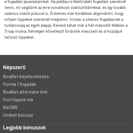
a fogadási javaslatainkat. Ha például a felett/alatt fogadást szeretnél
tenni, mi segítünk az erre vonatkozó statisztikáinkkal, és így tovább
számos másik piaccal is. Érdemes már korábban átgondolni, hogy
milyen tippeket szeretnél megtenni, hiszen a sikeres fogadásnak a
tudatosság az egyik alapja. Keresd tehát már a hét második felében a
3 nap múlva, hétvégén következő fordulók meccseit és a hozzájuk
tartozó tippeket.
Népszerű
BoaBet bejelentkezés
Forma 1 fogadás
BoaBet alternatív link
Foci tippek ma
Bet365
Unibet bónusz
Legjobb bónuszok